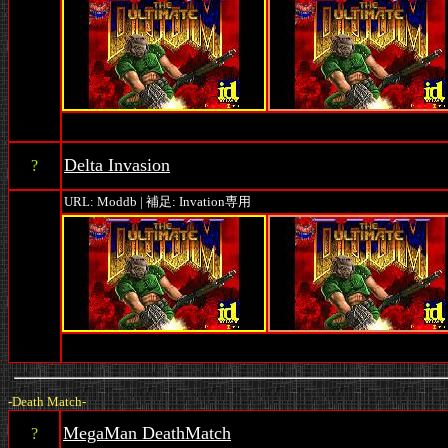
Delta Invasion
?
URL: Moddb | 補足: Invation専用
-Death Match-
MegaMan DeathMatch
?