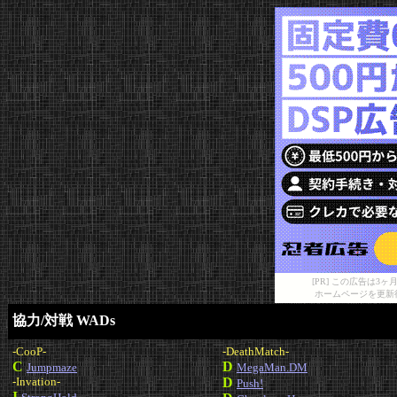
[PR] この広告は
ホームページを更新
協力/対戦 WADs
-CooP-
-DeathMatch-
C
D
Jumpmaze
MegaMan.DM
-Invation-
D
Push!
I