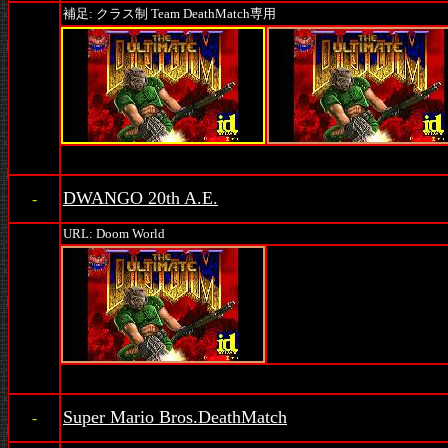
補足: クラス制 Team DeathMatch専用
DWANGO 20th A.E.
-
URL: Doom World
Super Mario Bros.DeathMatch
-