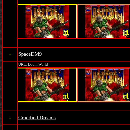
SpaceDM9
-
URL: Doom World
Crucified Dreams
-