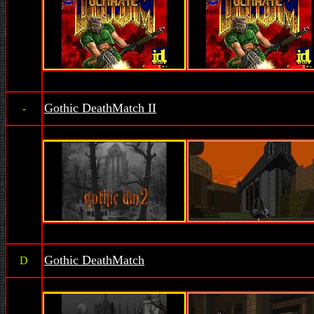
Gothic DeathMatch II
-
Gothic DeathMatch
D