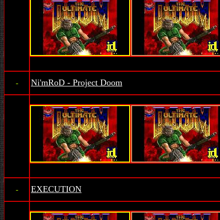
Ni'mRoD - Project Doom
-
EXECUTION
-