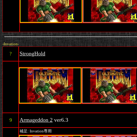
-Invation-
StrongHold
?
Armageddon 2
ver6.3
9
補足: Invation専用