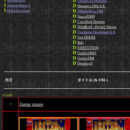
StrongHold
D
Ghouls vs Humans
I
Armageddon 2
D
Dwango 20th A.E.
I
Delta Invasion
D
SMarioBros.DM
D
SpaceDM9
D
Crucified Dreams
D
Ni'mRoD - Project Doom
D
Unidoom Deathmatch X
D
Uni DOOM
D
Brit
D
EXECUTION
D
GothicDM2
D
GothicDM
D
Dwango5
難度
タイトル (& URL)
-CooP-
Jump maze
?